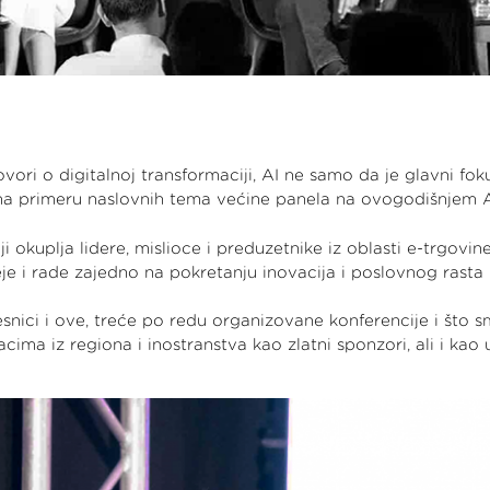
ri o digitalnoj transformaciji, AI ne samo da je glavni foku
na primeru naslovnih tema većine panela na ovogodišnjem 
i okuplja lidere, mislioce i preduzetnike iz oblasti e-trgovi
eje i rade zajedno na pokretanju inovacija i poslovnog rasta 
snici i ove, treće po redu organizovane konferencije i što s
cima iz regiona i inostranstva kao zlatni sponzori, ali i kao 