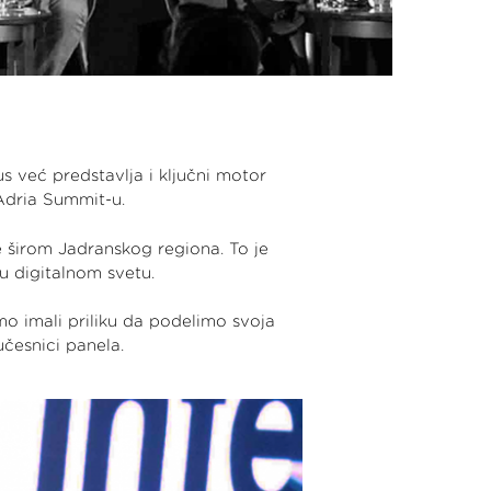
s već predstavlja i ključni motor
Adria Summit-u.
ne širom Jadranskog regiona. To je
u digitalnom svetu.
mo imali priliku da podelimo svoja
učesnici panela.