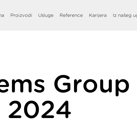
ma
Proizvodi
Usluge
Reference
Karijera
Iz našeg u
ems Group 
 2024