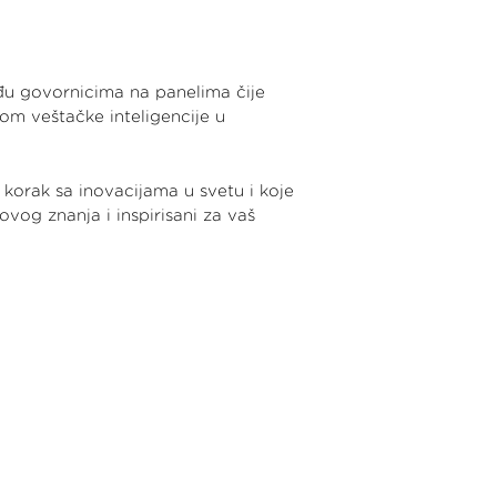
eđu govornicima na panelima čije
om veštačke inteligencije u
 korak sa inovacijama u svetu i koje
ovog znanja i inspirisani za vaš