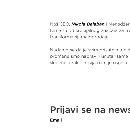
Naš CEO,
Nikola Balaban
i Menadžer 
teme su od krucijalnog značaja za t
transformaciji maloprodaje.
Nadamo se da je svim prisutnima bil
promene smo napravili unutar same org
sledeći korak – misija nam je uspela.
Prijavi se na new
Email