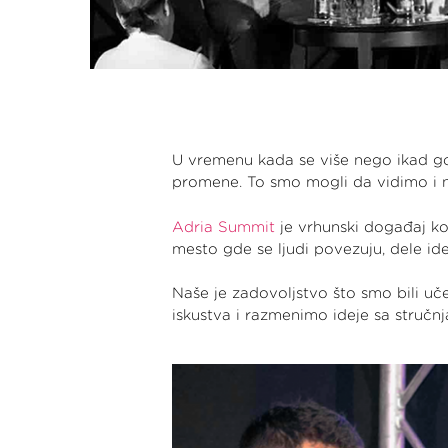
U vremenu kada se više nego ikad govo
promene. To smo mogli da vidimo i 
Adria Summit
je vrhunski događaj koj
mesto gde se ljudi povezuju, dele id
Naše je zadovoljstvo što smo bili uče
iskustva i razmenimo ideje sa stručnja