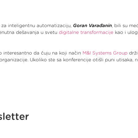
za inteligentnu automatizaciju,
Goran Varađanin
, bili su m
renutna dešavanja u svetu
digitalne transformacije
kao i ulog
o interesantno da čuju na koji način
M&I Systems Group
drži
anizacije. Ukoliko ste sa konferencije otišli puni utisaka, n
sletter