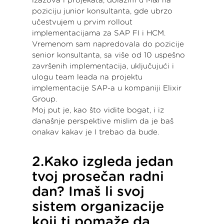
izazova i projekata, dolazim u M&I na
poziciju junior konsultanta, gde ubrzo
učestvujem u prvim rollout
implementacijama za SAP FI i HCM.
Vremenom sam napredovala do pozicije
senior konsultanta, sa više od 10 uspešno
završenih implementacija, uključujući i
ulogu team leada na projektu
implementacije SAP-a u kompaniji Elixir
Group.
Moj put je, kao što vidite bogat, i iz
današnje perspektive mislim da je baš
onakav kakav je I trebao da bude.
2.Kako izgleda jedan
tvoj prosečan radni
dan? Imaš li svoj
sistem organizacije
koji ti pomaže da