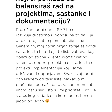
balansiraš rad na
projektima, sastanke i
dokumentaciju?
Prosečan radni dan u SAP timu se
razlikuje drastično u odnosu na to da li je
u toku projekat implementacije ili ne .
Generalno, moj način organizacije se svodi
na task listu bilo da je to lista zahteva koja
dolazi od strane klijenta kroz ticketing
sistem u support projektima ili task lista u
projektu implementacijie koju sama
održavam I dopunjavam. Svaki svoj radni
dan krećem od task liste, olakšava mi
praćenje I pomaže da u svakom momentu
imam jasnu sliku šta su mi prioriteti I koji je
status kog zadatka na kom radim. I onda,
jedan po jedan