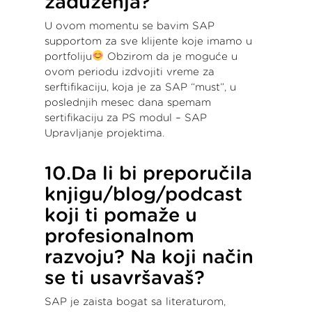
zaduženja?
U ovom momentu se bavim SAP
supportom za sve klijente koje imamo u
portfoliju
Obzirom da je moguće u
ovom periodu izdvojiti vreme za
serftifikaciju, koja je za SAP “must”, u
poslednjih mesec dana spemam
sertifikaciju za PS modul – SAP
Upravljanje projektima.
10.Da li bi preporučila
knjigu/blog/podcast
koji ti pomaže u
profesionalnom
razvoju? Na koji način
se ti usavršavaš?
SAP je zaista bogat sa literaturom,