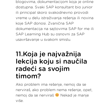
blogovima, dokumentacijom koja je online
dostupna. Svaki SAP konsultant bio junior
ili principal skoro svakodnevno provodi
vreme u delu istraživanja rešenja ili novina
koje SAP donosi. Zvanična SAP
dokumentacija na sajtovima SAP for me ili
SAP Learning Hub su osnovni za SAP
usavršavanje u svakom smislu.
11.Koja je najvažnija
lekcija koju si naučila
radeći sa svojim
timom?
Ako problem ima rešenje, nemoj da se
nerviraš, ako problem nema rešenje, opet,
nemoj da se nerviraš
Nekad je manje
više.