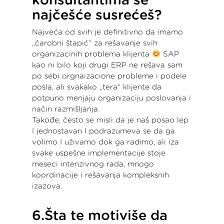
najčešće susrećeš?
Najveća od svih je definitivno da imamo
„čarobni štapić“ za rešavanje svih
organizacinih problema klijenta
SAP
kao ni bilo koji drugi ERP ne rešava sam
po sebi orgnaizacione probleme i podele
posla, ali svakako „tera“ klijente da
potpuno menjaju organizaciju poslovanja i
način razmišljanja.
Takođe, često se misli da je naš posao lep
I jednostavan I podrazumeva se da ga
volimo I uživamo dok ga radimo, ali iza
svake uspešne implementacije stoje
meseci intenzivnog rada, mnogo
koordinacije i rešavanja kompleksnih
izazova.
6.Šta te motiviše da