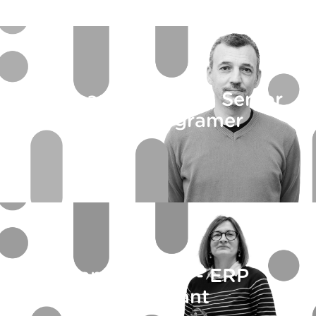
Aleksandar Čolak - Senior
Delphi programer
Sanja Filipov - ERP
konsultant