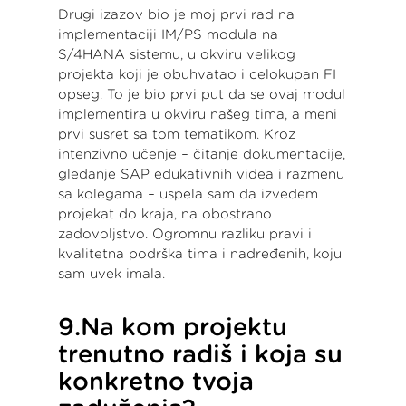
Drugi izazov bio je moj prvi rad na
implementaciji IM/PS modula na
S/4HANA sistemu, u okviru velikog
projekta koji je obuhvatao i celokupan FI
opseg. To je bio prvi put da se ovaj modul
implementira u okviru našeg tima, a meni
prvi susret sa tom tematikom. Kroz
intenzivno učenje – čitanje dokumentacije,
gledanje SAP edukativnih videa i razmenu
sa kolegama – uspela sam da izvedem
projekat do kraja, na obostrano
zadovoljstvo. Ogromnu razliku pravi i
kvalitetna podrška tima i nadređenih, koju
sam uvek imala.
9.Na kom projektu
trenutno radiš i koja su
konkretno tvoja