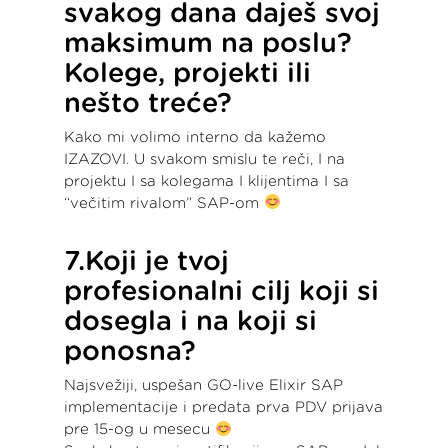
svakog dana daješ svoj
maksimum na poslu?
Kolege, projekti ili
nešto treće?
Kako mi volimo interno da kažemo
IZAZOVI. U svakom smislu te reči, I na
projektu I sa kolegama I klijentima I sa
“večitim rivalom” SAP-om
7.Koji je tvoj
profesionalni cilj koji si
dosegla i na koji si
ponosna?
Najsvežiji, uspešan GO-live Elixir SAP
implementacije i predata prva PDV prijava
pre 15-og u mesecu