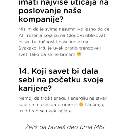
imati najviše uticaja na
poslovanje naše
kompanije?
Mislim da je svima nesumnjivo jasno da će
AI I rešenja koja su na Cloud-u oblikovati
blisku budućnost I našu industriju.
Svakako, M&I je uvek pratio trendove I
svet, tako da se ne brinem
14. Koji savet bi dala
sebi na početku svoje
karijere?
Nemoj da trošiš snagu I energiju na stvari
koje ne možeš da promeniš
Na kraju,
trud I rad se uvek isplate.
Želiš da budeš deo tima M&I