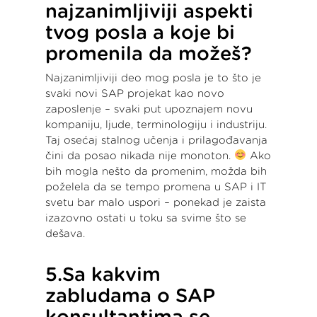
najzanimljiviji aspekti
tvog posla a koje bi
promenila da možeš?
Najzanimljiviji deo mog posla je to što je
svaki novi SAP projekat kao novo
zaposlenje – svaki put upoznajem novu
kompaniju, ljude, terminologiju i industriju.
Taj osećaj stalnog učenja i prilagođavanja
čini da posao nikada nije monoton.
Ako
bih mogla nešto da promenim, možda bih
poželela da se tempo promena u SAP i IT
svetu bar malo uspori – ponekad je zaista
izazovno ostati u toku sa svime što se
dešava.
5.Sa kakvim
zabludama o SAP
konsultantima se