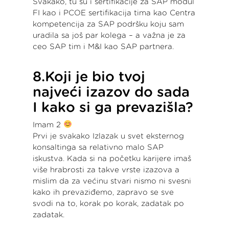
Svakako, tu su i sertifikacije za SAP modul
FI kao i PCOE sertifikacija tima kao Centra
kompetencija za SAP podršku koju sam
uradila sa još par kolega – a važna je za
ceo SAP tim i M&I kao SAP partnera.
8.Koji je bio tvoj
najveći izazov do sada
I kako si ga prevazišla?
Imam 2
Prvi je svakako Izlazak u svet eksternog
konsaltinga sa relativno malo SAP
iskustva. Kada si na početku karijere imaš
više hrabrosti za takve vrste izazova a
mislim da za većinu stvari nismo ni svesni
kako ih prevaziđemo, zapravo se sve
svodi na to, korak po korak, zadatak po
zadatak.