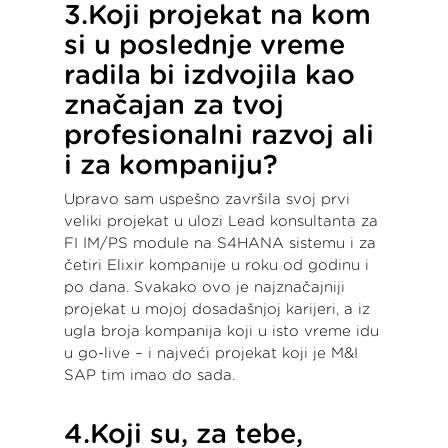
3.Koji projekat na kom
si u poslednje vreme
radila bi izdvojila kao
značajan za tvoj
profesionalni razvoj ali
i za kompaniju?
Upravo sam uspešno završila svoj prvi
veliki projekat u ulozi Lead konsultanta za
FI IM/PS module na S4HANA sistemu i za
četiri Elixir kompanije u roku od godinu i
po dana. Svakako ovo je najznačajniji
projekat u mojoj dosadašnjoj karijeri, a iz
ugla broja kompanija koji u isto vreme idu
u go-live – i najveći projekat koji je M&I
SAP tim imao do sada.
4.Koji su, za tebe,