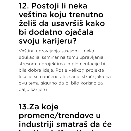
12. Postoji li neka
veština koju trenutno
želiš da usavršiš kako
bi dodatno ojačala
svoju karijeru?
Veštinu upravljanja stresom – neka
edukacija, seminar na temu upravljanja
stresom u projektima implementacije bi
bila dobra ideja. Posle velikog projekta
lekcije su naučene ali znanje stručnjaka na
ovu temu sigurno da bi bilo korisno za
dalju karijeru.
13.Za koje
promene/trendove u
industriji smatraš da će