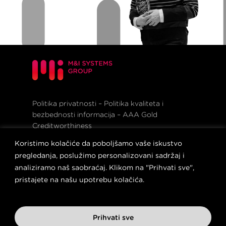
Politika privatnosti
–
Politika kvaliteta i
bezbednosti informacija
–
AAA Gold
Creditworthiness
Podaci o ličnosti korisnika i saradnika koji se
Koristimo kolačiće da poboljšamo vaše iskustvo
obrađuju
–
Podaci zaposlenog i potencijalno
pregledanja, poslužimo personalizovani sadržaj i
zaposlenog koji se prikupljaju
analiziramo naš saobraćaj. Klikom na "Prihvati sve",
© 2023 M&I Systems Group. All rights
pristajete na našu upotrebu kolačića.
reserved.
linkedin
instagram
facebook
Prihvati sve