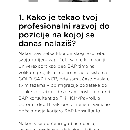
1. Kako je tekao tvoj
profesionalni razvoj do
pozicije na kojoj se
danas nalaziš?
Nakon završetka Ekonomskog fakulteta,
svoju karijeru započela sam u kompaniji
Univerexport kao deo SAP tima na
velikom projektu implementacije sistema
GOLD, SAP i NCR, gde sam učestvovala u
svim fazama – od migracije podataka do
obuke korisnika. Ubrzo sam postala interni
SAP konsultant za FI i HCM/Payroll, a
potom i deo IT sektora, čime je i zvanično
počela moja karijera SAP konsultanta.
Nakon više od četiri godine učenja,